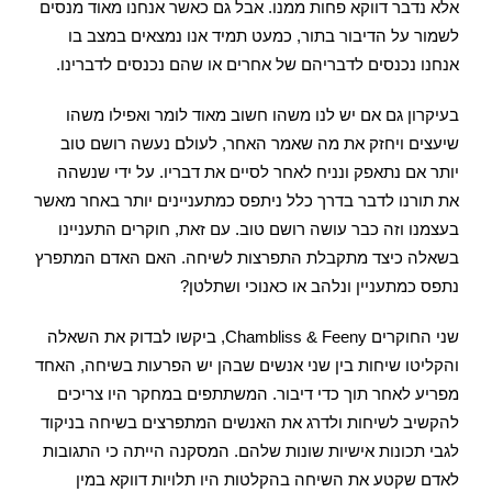
אלא נדבר דווקא פחות ממנו. אבל גם כאשר אנחנו מאוד מנסים
לשמור על הדיבור בתור, כמעט תמיד אנו נמצאים במצב בו
אנחנו נכנסים לדבריהם של אחרים או שהם נכנסים לדברינו.
בעיקרון גם אם יש לנו משהו חשוב מאוד לומר ואפילו משהו
שיעצים ויחזק את מה שאמר האחר, לעולם נעשה רושם טוב
יותר אם נתאפק ונניח לאחר לסיים את דבריו. על ידי שנשהה
את תורנו לדבר בדרך כלל ניתפס כמתעניינים יותר באחר מאשר
בעצמנו וזה כבר עושה רושם טוב. עם זאת, חוקרים התעניינו
בשאלה כיצד מתקבלת התפרצות לשיחה. האם האדם המתפרץ
נתפס כמתעניין ונלהב או כאנוכי ושתלטן?
שני החוקרים Chambliss & Feeny, ביקשו לבדוק את השאלה
והקליטו שיחות בין שני אנשים שבהן יש הפרעות בשיחה, האחד
מפריע לאחר תוך כדי דיבור. המשתתפים במחקר היו צריכים
להקשיב לשיחות ולדרג את האנשים המתפרצים בשיחה בניקוד
לגבי תכונות אישיות שונות שלהם. המסקנה הייתה כי התגובות
לאדם שקטע את השיחה בהקלטות היו תלויות דווקא במין