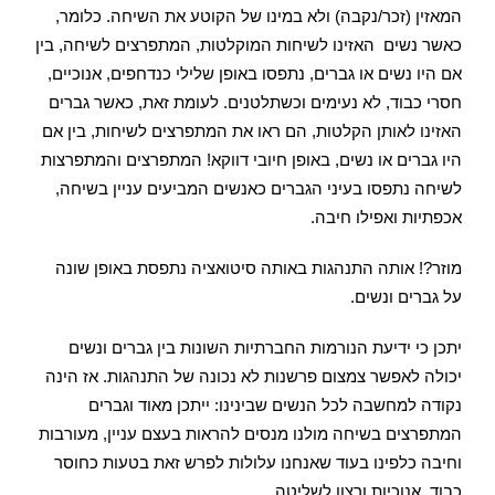
המאזין (זכר/נקבה) ולא במינו של הקוטע את השיחה. כלומר,
כאשר נשים האזינו לשיחות המוקלטות, המתפרצים לשיחה, בין
אם היו נשים או גברים, נתפסו באופן שלילי כנדחפים, אנוכיים,
חסרי כבוד, לא נעימים וכשתלטנים. לעומת זאת, כאשר גברים
האזינו לאותן הקלטות, הם ראו את המתפרצים לשיחות, בין אם
היו גברים או נשים, באופן חיובי דווקא! המתפרצים והמתפרצות
לשיחה נתפסו בעיני הגברים כאנשים המביעים עניין בשיחה,
אכפתיות ואפילו חיבה.
מוזר?! אותה התנהגות באותה סיטואציה נתפסת באופן שונה
על גברים ונשים.
יתכן כי ידיעת הנורמות החברתיות השונות בין גברים ונשים
יכולה לאפשר צמצום פרשנות לא נכונה של התנהגות. אז הינה
נקודה למחשבה לכל הנשים שבינינו: ייתכן מאוד וגברים
המתפרצים בשיחה מולנו מנסים להראות בעצם עניין, מעורבות
וחיבה כלפינו בעוד שאנחנו עלולות לפרש זאת בטעות כחוסר
כבוד, אנוכיות ורצון לשליטה.