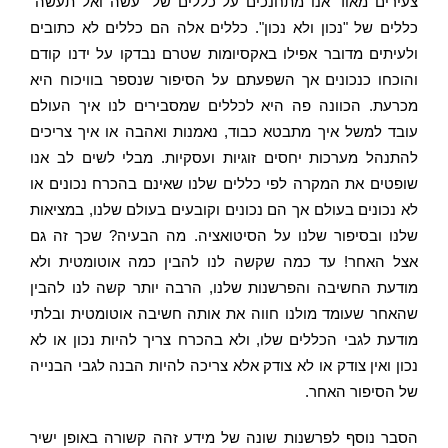
צעירים מאוד אנו מתחנכים על כללים של "עשה ואל תעשה"
כללים של "נכון ולא נכון". כללים אלה הם כללים לא כתובים
ולעיתים מדובר אפילו באקסיומות שטרם נבדקו על ידנו קודם
והוכחו כנכונים אך השפעתם על הסיפור שנספר בוויכוח היא
מכרעת. הכוונה פה היא לכללים שמסבירים לנו איך העולם
עובד למשל איך מתבטא כבוד, נאמנות ואהבה או איך צריכים
להתנהל מערכות יחסים זוגיות ועסקיות. מבלי לשים לב אנו
שופטים את המקרה לפי כללים שלנו שאינם בהכרח נכונים או
לא נכונים בעולם אך הם נכונים וקובעים בעולם שלנו, במציאות
שלנו ובסיפור שלנו על הסיטואציה. מה הבעיה? שכך זה גם
אצל האחר! עד כמה שקשה לנו להבין כמה אוטומטית ולא
מודעת החשיבה והפרשנות שלנו, הרבה יותר קשה לנו להבין
שהאחר שעומד מולנו חווה את אותה חשיבה אוטומטית ובלתי
מודעת לגבי הכללים שלו, ולא בהכרח צריך להיות נכון או לא
נכון ואין צודק או לא צודק אלא צריכה להיות הבנה לגבי הבנייה
של הסיפור האחר.
הסבר נוסף לפרשנות שונה של מידע זהה קשורה באופן ישיר