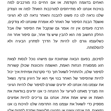
האחים בדוגמה הקודמת. אז אם החיים כה מורכבים למה
בוויכוח אנחנו לא מתייחסים למורכבות הזאת? למה אז הצודק
שלנו נראה לנו כה פשוט להבנה והאחר נראה לנו לא הגיוני
ואשם? הבנת הסיפור של האחר לא אומרת שאנחנו לא צודקים,
הרבה פעמים אין זה אומר גם שנקבל את הסיפור שלו אבל
החלק החשוב פה הוא להבין שיש צד אחר, עם סיפור אחר וזה
כשלעצמו גורם לנו להיות על הדרך לפתרון הבעיה ולא
להסלמתה.
לסיכום, בפעם הבאה שנתווכח עם מישהו נוכל לנסות לצאת
רגע ממסגרת הנחות האמת, האשמה והכוונות שכולן קשורות
לסיפור שלנו, ולהתחיל לשאול תוך כדי סקרנות אמיתית איך יכול
להיות שהסיפור של האחר בנוי אף הוא על היגיון צרוף. נשאל
את עצמנו מה אנחנו לא יודעים שגורם לסיפור שלו להיות הגיוני
וזה מצריך מאתנו לערער על ההנחה כי אנו יודעים בוודאות את
האמת או שיש אמת אחת. אנחנו גם צריכים להיות אמיצים
מספיק כדי לשאול את עצמנו מה התרומה שלנו לוויכוח בו אנו
נמצאים, מה אנחנו עשינו או נמנענו מלעשות שתרם למקום אליו