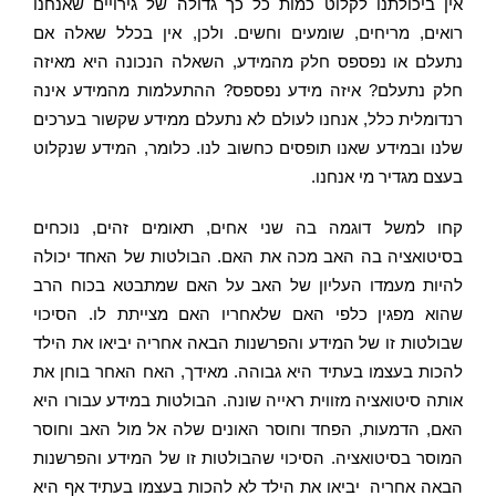
אין ביכולתנו לקלוט כמות כל כך גדולה של גירויים שאנחנו
רואים, מריחים, שומעים וחשים. ולכן, אין בכלל שאלה אם
נתעלם או נפספס חלק מהמידע, השאלה הנכונה היא מאיזה
חלק נתעלם? איזה מידע נפספס? ההתעלמות מהמידע אינה
רנדומלית כלל, אנחנו לעולם לא נתעלם ממידע שקשור בערכים
שלנו ובמידע שאנו תופסים כחשוב לנו. כלומר, המידע שנקלוט
בעצם מגדיר מי אנחנו.
קחו למשל דוגמה בה שני אחים, תאומים זהים, נוכחים
בסיטואציה בה האב מכה את האם. הבולטות של האחד יכולה
להיות מעמדו העליון של האב על האם שמתבטא בכוח הרב
שהוא מפגין כלפי האם שלאחריו האם מצייתת לו. הסיכוי
שבולטות זו של המידע והפרשנות הבאה אחריה יביאו את הילד
להכות בעצמו בעתיד היא גבוהה. מאידך, האח האחר בוחן את
אותה סיטואציה מזווית ראייה שונה. הבולטות במידע עבורו היא
האם, הדמעות, הפחד וחוסר האונים שלה אל מול האב וחוסר
המוסר בסיטואציה. הסיכוי שהבולטות זו של המידע והפרשנות
הבאה אחריה יביאו את הילד
לא
להכות בעצמו בעתיד אף היא